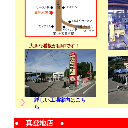
大きな看板が目印です！
詳しい工場案内はこち
ら
● 真登地店 ●