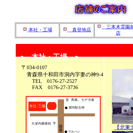
三本木霊園
本社・工場
真登地店
店
● 本社・工場 ●
〒034-0107
青森県十和田市洞内字妻の神9-4
TEL 0176-27-2527
FAX 0176-27-3736
【北東