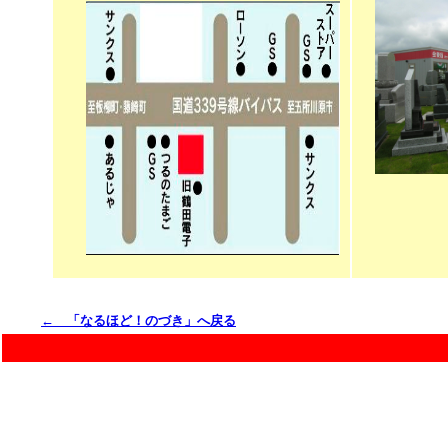
← 「なるほど！のづき」へ戻る
Copy right (C) STONE SHOP_NOZUKI CO.,LTD 2004, All Right Reserved.