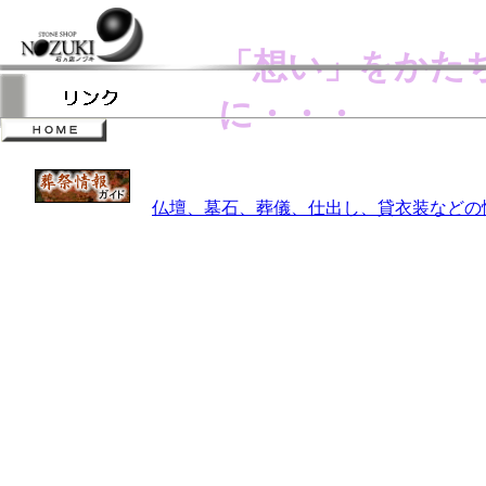
「想い」をかた
に・・・
仏壇、墓石、葬儀、仕出し、貸衣装などの